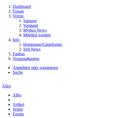
Dashboard
Forum
Verein
Satzung
Vorstand
Mythos News
Mitglied werden
Info
Homepage/Gästeforum
S04 News
Fanbus
Veranstaltungen
Anmelden oder registrieren
Suche
Alles
Alles
Artikel
Seiten
Forum