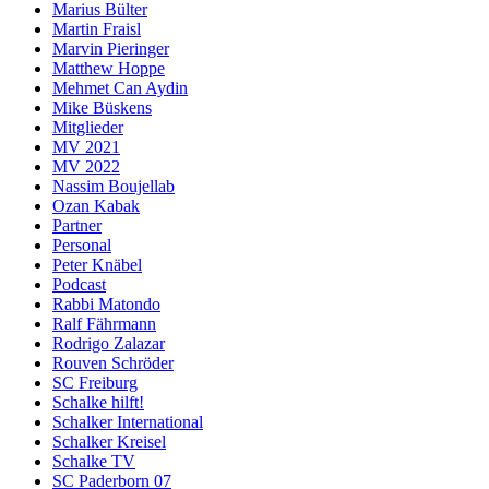
Marius Bülter
Martin Fraisl
Marvin Pieringer
Matthew Hoppe
Mehmet Can Aydin
Mike Büskens
Mitglieder
MV 2021
MV 2022
Nassim Boujellab
Ozan Kabak
Partner
Personal
Peter Knäbel
Podcast
Rabbi Matondo
Ralf Fährmann
Rodrigo Zalazar
Rouven Schröder
SC Freiburg
Schalke hilft!
Schalker International
Schalker Kreisel
Schalke TV
SC Paderborn 07