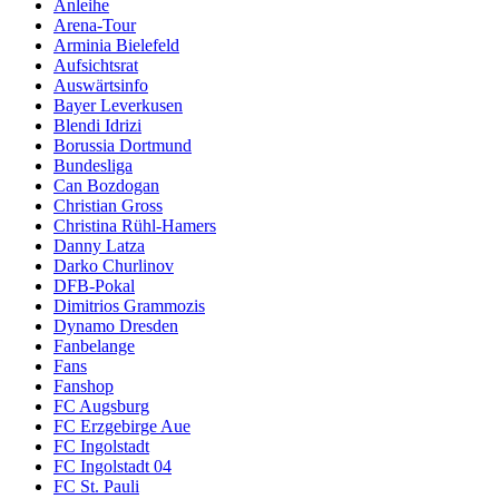
Anleihe
Arena-Tour
Arminia Bielefeld
Aufsichtsrat
Auswärtsinfo
Bayer Leverkusen
Blendi Idrizi
Borussia Dortmund
Bundesliga
Can Bozdogan
Christian Gross
Christina Rühl-Hamers
Danny Latza
Darko Churlinov
DFB-Pokal
Dimitrios Grammozis
Dynamo Dresden
Fanbelange
Fans
Fanshop
FC Augsburg
FC Erzgebirge Aue
FC Ingolstadt
FC Ingolstadt 04
FC St. Pauli