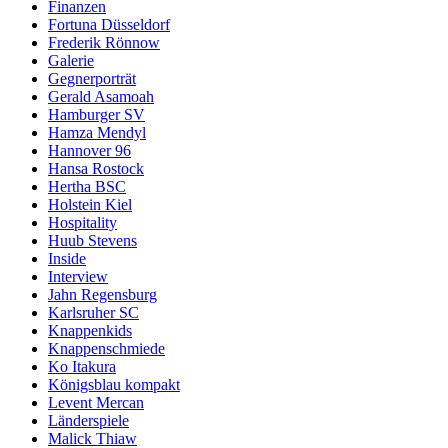
Finanzen
Fortuna Düsseldorf
Frederik Rönnow
Galerie
Gegnerporträt
Gerald Asamoah
Hamburger SV
Hamza Mendyl
Hannover 96
Hansa Rostock
Hertha BSC
Holstein Kiel
Hospitality
Huub Stevens
Inside
Interview
Jahn Regensburg
Karlsruher SC
Knappenkids
Knappenschmiede
Ko Itakura
Königsblau kompakt
Levent Mercan
Länderspiele
Malick Thiaw