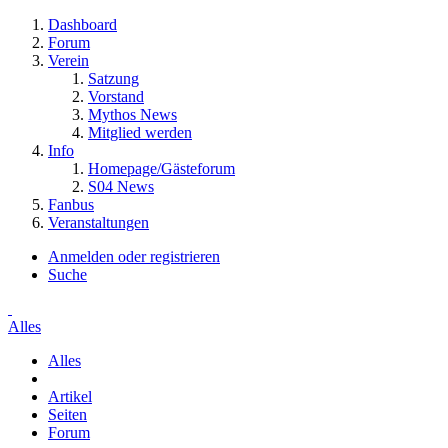
Dashboard
Forum
Verein
Satzung
Vorstand
Mythos News
Mitglied werden
Info
Homepage/Gästeforum
S04 News
Fanbus
Veranstaltungen
Anmelden oder registrieren
Suche
Alles
Alles
Artikel
Seiten
Forum