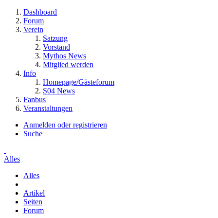
Dashboard
Forum
Verein
Satzung
Vorstand
Mythos News
Mitglied werden
Info
Homepage/Gästeforum
S04 News
Fanbus
Veranstaltungen
Anmelden oder registrieren
Suche
Alles
Alles
Artikel
Seiten
Forum