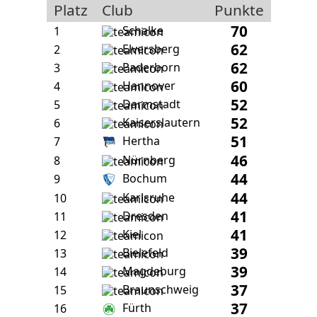
Platz
Club
Punkte
70
Schalke
1
62
Elversberg
2
62
Paderborn
3
60
Hannover
4
52
Darmstadt
5
52
Kaiserslautern
6
51
Hertha
7
46
Nürnberg
8
44
Bochum
9
44
Karlsruhe
10
41
Dresden
11
41
Kiel
12
39
Bielefeld
13
39
Magdeburg
14
37
Braunschweig
15
37
Fürth
16