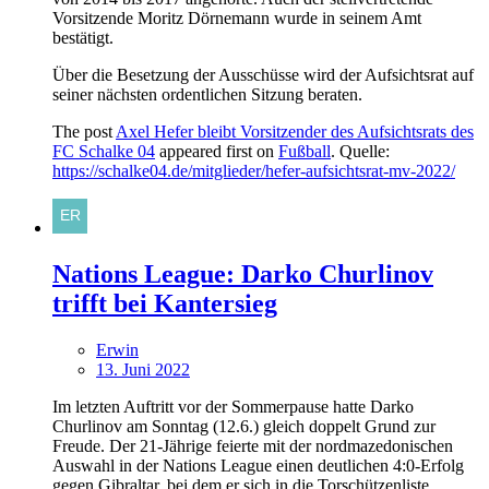
Vorsitzende Moritz Dörnemann wurde in seinem Amt
bestätigt.
Über die Besetzung der Ausschüsse wird der Aufsichtsrat auf
seiner nächsten ordentlichen Sitzung beraten.
The post
Axel Hefer bleibt Vorsitzender des Aufsichtsrats des
FC Schalke 04
appeared first on
Fußball
. Quelle:
https://schalke04.de/mitglieder/hefer-aufsichtsrat-mv-2022/
Nations League: Darko Churlinov
trifft bei Kantersieg
Erwin
13. Juni 2022
Im letzten Auftritt vor der Sommerpause hatte Darko
Churlinov am Sonntag (12.6.) gleich doppelt Grund zur
Freude. Der 21-Jährige feierte mit der nordmazedonischen
Auswahl in der Nations League einen deutlichen 4:0-Erfolg
gegen Gibraltar, bei dem er sich in die Torschützenliste