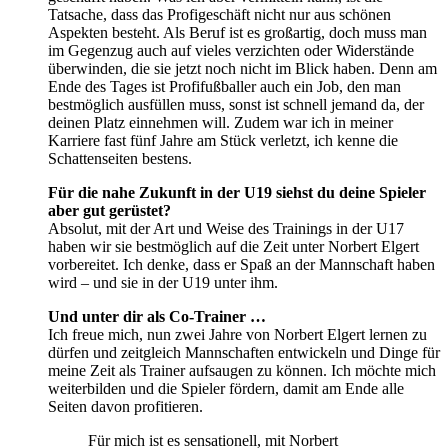
Tatsache, dass das Profigeschäft nicht nur aus schönen
Aspekten besteht. Als Beruf ist es großartig, doch muss man
im Gegenzug auch auf vieles verzichten oder Widerstände
überwinden, die sie jetzt noch nicht im Blick haben. Denn am
Ende des Tages ist Profifußballer auch ein Job, den man
bestmöglich ausfüllen muss, sonst ist schnell jemand da, der
deinen Platz einnehmen will. Zudem war ich in meiner
Karriere fast fünf Jahre am Stück verletzt, ich kenne die
Schattenseiten bestens.
Für die nahe Zukunft in der U19 siehst du deine Spieler
aber gut gerüstet?
Absolut, mit der Art und Weise des Trainings in der U17
haben wir sie bestmöglich auf die Zeit unter Norbert Elgert
vorbereitet. Ich denke, dass er Spaß an der Mannschaft haben
wird – und sie in der U19 unter ihm.
Und unter dir als Co-Trainer …
Ich freue mich, nun zwei Jahre von Norbert Elgert lernen zu
dürfen und zeitgleich Mannschaften entwickeln und Dinge für
meine Zeit als Trainer aufsaugen zu können. Ich möchte mich
weiterbilden und die Spieler fördern, damit am Ende alle
Seiten davon profitieren.
Für mich ist es sensationell, mit Norbert