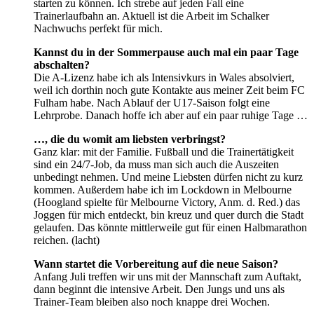
starten zu können. Ich strebe auf jeden Fall eine
Trainerlaufbahn an. Aktuell ist die Arbeit im Schalker
Nachwuchs perfekt für mich.
Kannst du in der Sommerpause auch mal ein paar Tage
abschalten?
Die A-Lizenz habe ich als Intensivkurs in Wales absolviert,
weil ich dorthin noch gute Kontakte aus meiner Zeit beim FC
Fulham habe. Nach Ablauf der U17-Saison folgt eine
Lehrprobe. Danach hoffe ich aber auf ein paar ruhige Tage …
…, die du womit am liebsten verbringst?
Ganz klar: mit der Familie. Fußball und die Trainertätigkeit
sind ein 24/7-Job, da muss man sich auch die Auszeiten
unbedingt nehmen. Und meine Liebsten dürfen nicht zu kurz
kommen. Außerdem habe ich im Lockdown in Melbourne
(Hoogland spielte für Melbourne Victory, Anm. d. Red.) das
Joggen für mich entdeckt, bin kreuz und quer durch die Stadt
gelaufen. Das könnte mittlerweile gut für einen Halbmarathon
reichen. (lacht)
Wann startet die Vorbereitung auf die neue Saison?
Anfang Juli treffen wir uns mit der Mannschaft zum Auftakt,
dann beginnt die intensive Arbeit. Den Jungs und uns als
Trainer-Team bleiben also noch knappe drei Wochen.