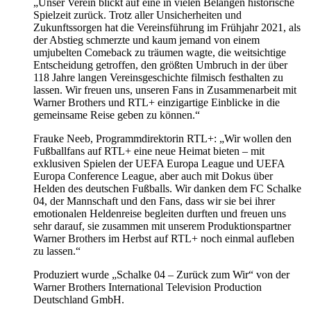
„Unser Verein blickt auf eine in vielen Belangen historische
Spielzeit zurück. Trotz aller Unsicherheiten und
Zukunftssorgen hat die Vereinsführung im Frühjahr 2021, als
der Abstieg schmerzte und kaum jemand von einem
umjubelten Comeback zu träumen wagte, die weitsichtige
Entscheidung getroffen, den größten Umbruch in der über
118 Jahre langen Vereinsgeschichte filmisch festhalten zu
lassen. Wir freuen uns, unseren Fans in Zusammenarbeit mit
Warner Brothers und RTL+ einzigartige Einblicke in die
gemeinsame Reise geben zu können.“
Frauke Neeb, Programmdirektorin RTL+: „Wir wollen den
Fußballfans auf RTL+ eine neue Heimat bieten – mit
exklusiven Spielen der UEFA Europa League und UEFA
Europa Conference League, aber auch mit Dokus über
Helden des deutschen Fußballs. Wir danken dem FC Schalke
04, der Mannschaft und den Fans, dass wir sie bei ihrer
emotionalen Heldenreise begleiten durften und freuen uns
sehr darauf, sie zusammen mit unserem Produktionspartner
Warner Brothers im Herbst auf RTL+ noch einmal aufleben
zu lassen.“
Produziert wurde „Schalke 04 – Zurück zum Wir“ von der
Warner Brothers International Television Production
Deutschland GmbH.