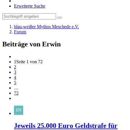
Erweiterte Suche
blau-weißer Mythos Meschede e.V.
Forum
Beiträge von Erwin
1
Seite 1 von 72
2
3
4
5
…
72
Jeweils 25.000 Euro Geldstrafe für