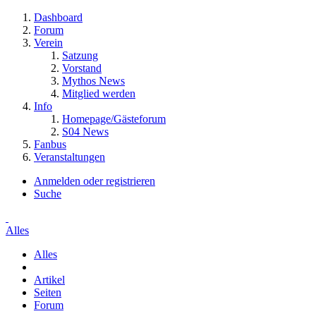
Dashboard
Forum
Verein
Satzung
Vorstand
Mythos News
Mitglied werden
Info
Homepage/Gästeforum
S04 News
Fanbus
Veranstaltungen
Anmelden oder registrieren
Suche
Alles
Alles
Artikel
Seiten
Forum