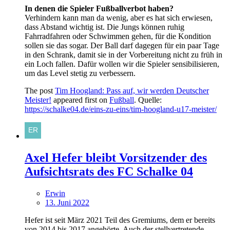
In denen die Spieler Fußballverbot haben?
Verhindern kann man da wenig, aber es hat sich erwiesen,
dass Abstand wichtig ist. Die Jungs können ruhig
Fahrradfahren oder Schwimmen gehen, für die Kondition
sollen sie das sogar. Der Ball darf dagegen für ein paar Tage
in den Schrank, damit sie in der Vorbereitung nicht zu früh in
ein Loch fallen. Dafür wollen wir die Spieler sensibilisieren,
um das Level stetig zu verbessern.
The post
Tim Hoogland: Pass auf, wir werden Deutscher
Meister!
appeared first on
Fußball
. Quelle:
https://schalke04.de/eins-zu-eins/tim-hoogland-u17-meister/
Axel Hefer bleibt Vorsitzender des
Aufsichtsrats des FC Schalke 04
Erwin
13. Juni 2022
Hefer ist seit März 2021 Teil des Gremiums, dem er bereits
von 2014 bis 2017 angehörte. Auch der stellvertretende