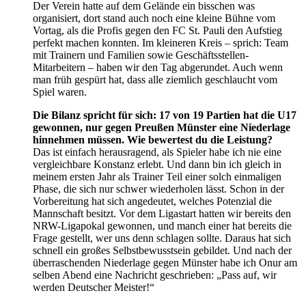
Der Verein hatte auf dem Gelände ein bisschen was
organisiert, dort stand auch noch eine kleine Bühne vom
Vortag, als die Profis gegen den FC St. Pauli den Aufstieg
perfekt machen konnten. Im kleineren Kreis – sprich: Team
mit Trainern und Familien sowie Geschäftsstellen-
Mitarbeitern – haben wir den Tag abgerundet. Auch wenn
man früh gespürt hat, dass alle ziemlich geschlaucht vom
Spiel waren.
Die Bilanz spricht für sich: 17 von 19 Partien hat die U17
gewonnen, nur gegen Preußen Münster eine Niederlage
hinnehmen müssen. Wie bewertest du die Leistung?
Das ist einfach herausragend, als Spieler habe ich nie eine
vergleichbare Konstanz erlebt. Und dann bin ich gleich in
meinem ersten Jahr als Trainer Teil einer solch einmaligen
Phase, die sich nur schwer wiederholen lässt. Schon in der
Vorbereitung hat sich angedeutet, welches Potenzial die
Mannschaft besitzt. Vor dem Ligastart hatten wir bereits den
NRW-Ligapokal gewonnen, und manch einer hat bereits die
Frage gestellt, wer uns denn schlagen sollte. Daraus hat sich
schnell ein großes Selbstbewusstsein gebildet. Und nach der
überraschenden Niederlage gegen Münster habe ich Onur am
selben Abend eine Nachricht geschrieben: „Pass auf, wir
werden Deutscher Meister!“