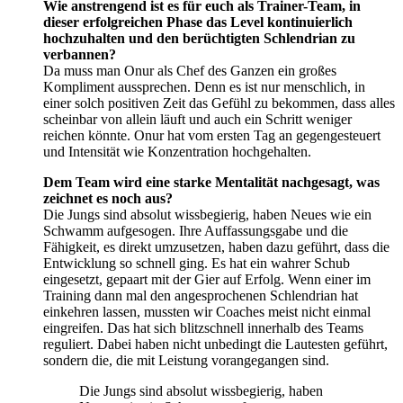
Wie anstrengend ist es für euch als Trainer-Team, in
dieser erfolgreichen Phase das Level kontinuierlich
hochzuhalten und den berüchtigten Schlendrian zu
verbannen?
Da muss man Onur als Chef des Ganzen ein großes
Kompliment aussprechen. Denn es ist nur menschlich, in
einer solch positiven Zeit das Gefühl zu bekommen, dass alles
scheinbar von allein läuft und auch ein Schritt weniger
reichen könnte. Onur hat vom ersten Tag an gegengesteuert
und Intensität wie Konzentration hochgehalten.
Dem Team wird eine starke Mentalität nachgesagt, was
zeichnet es noch aus?
Die Jungs sind absolut wissbegierig, haben Neues wie ein
Schwamm aufgesogen. Ihre Auffassungsgabe und die
Fähigkeit, es direkt umzusetzen, haben dazu geführt, dass die
Entwicklung so schnell ging. Es hat ein wahrer Schub
eingesetzt, gepaart mit der Gier auf Erfolg. Wenn einer im
Training dann mal den angesprochenen Schlendrian hat
einkehren lassen, mussten wir Coaches meist nicht einmal
eingreifen. Das hat sich blitzschnell innerhalb des Teams
reguliert. Dabei haben nicht unbedingt die Lautesten geführt,
sondern die, die mit Leistung vorangegangen sind.
Die Jungs sind absolut wissbegierig, haben