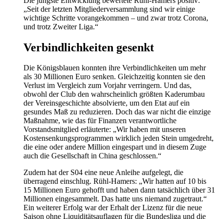
Die jüngste Entwicklung bewertete Rühl-Hamers positiv:
„Seit der letzten Mitgliederversammlung sind wir einige
wichtige Schritte vorangekommen – und zwar trotz Corona,
und trotz Zweiter Liga.“
Verbindlichkeiten gesenkt
Die Königsblauen konnten ihre Verbindlichkeiten um mehr
als 30 Millionen Euro senken. Gleichzeitig konnten sie den
Verlust im Vergleich zum Vorjahr verringern. Und das,
obwohl der Club den wahrscheinlich größten Kaderumbau
der Vereinsgeschichte absolvierte, um den Etat auf ein
gesundes Maß zu reduzieren. Doch das war nicht die einzige
Maßnahme, wie das für Finanzen verantwortliche
Vorstandsmitglied erläuterte: „Wir haben mit unseren
Kostensenkungsprogrammen wirklich jeden Stein umgedreht,
die eine oder andere Million eingespart und in diesem Zuge
auch die Gesellschaft in China geschlossen.“
Zudem hat der S04 eine neue Anleihe aufgelegt, die
überragend einschlug. Rühl-Hamers: „Wir hatten auf 10 bis
15 Millionen Euro gehofft und haben dann tatsächlich über 31
Millionen eingesammelt. Das hatte uns niemand zugetraut.“
Ein weiterer Erfolg war der Erhalt der Lizenz für die neue
Saison ohne Liquiditätsauflagen für die Bundesliga und die