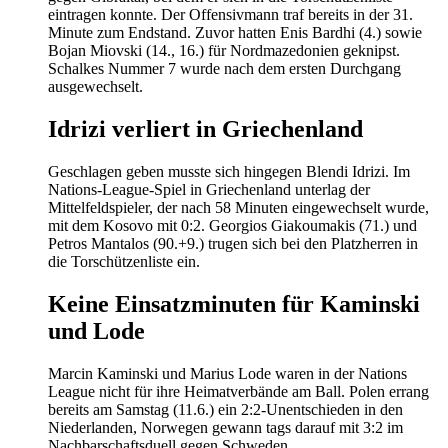
eintragen konnte. Der Offensivmann traf bereits in der 31.
Minute zum Endstand. Zuvor hatten Enis Bardhi (4.) sowie
Bojan Miovski (14., 16.) für Nordmazedonien geknipst.
Schalkes Nummer 7 wurde nach dem ersten Durchgang
ausgewechselt.
Idrizi verliert in Griechenland
Geschlagen geben musste sich hingegen Blendi Idrizi. Im
Nations-League-Spiel in Griechenland unterlag der
Mittelfeldspieler, der nach 58 Minuten eingewechselt wurde,
mit dem Kosovo mit 0:2. Georgios Giakoumakis (71.) und
Petros Mantalos (90.+9.) trugen sich bei den Platzherren in
die Torschützenliste ein.
Keine Einsatzminuten für Kaminski
und Lode
Marcin Kaminski und Marius Lode waren in der Nations
League nicht für ihre Heimatverbände am Ball. Polen errang
bereits am Samstag (11.6.) ein 2:2-Unentschieden in den
Niederlanden, Norwegen gewann tags darauf mit 3:2 im
Nachbarschaftsduell gegen Schweden.