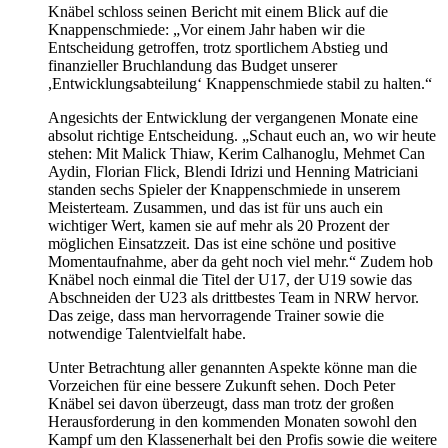
Knäbel schloss seinen Bericht mit einem Blick auf die
Knappenschmiede: „Vor einem Jahr haben wir die
Entscheidung getroffen, trotz sportlichem Abstieg und
finanzieller Bruchlandung das Budget unserer
,Entwicklungsabteilung‘ Knappenschmiede stabil zu halten.“
Angesichts der Entwicklung der vergangenen Monate eine
absolut richtige Entscheidung. „Schaut euch an, wo wir heute
stehen: Mit Malick Thiaw, Kerim Calhanoglu, Mehmet Can
Aydin, Florian Flick, Blendi Idrizi und Henning Matriciani
standen sechs Spieler der Knappenschmiede in unserem
Meisterteam. Zusammen, und das ist für uns auch ein
wichtiger Wert, kamen sie auf mehr als 20 Prozent der
möglichen Einsatzzeit. Das ist eine schöne und positive
Momentaufnahme, aber da geht noch viel mehr.“ Zudem hob
Knäbel noch einmal die Titel der U17, der U19 sowie das
Abschneiden der U23 als drittbestes Team in NRW hervor.
Das zeige, dass man hervorragende Trainer sowie die
notwendige Talentvielfalt habe.
Unter Betrachtung aller genannten Aspekte könne man die
Vorzeichen für eine bessere Zukunft sehen. Doch Peter
Knäbel sei davon überzeugt, dass man trotz der großen
Herausforderung in den kommenden Monaten sowohl den
Kampf um den Klassenerhalt bei den Profis sowie die weitere