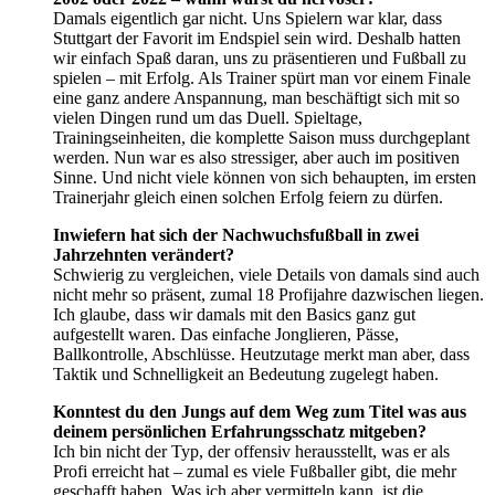
Damals eigentlich gar nicht. Uns Spielern war klar, dass
Stuttgart der Favorit im Endspiel sein wird. Deshalb hatten
wir einfach Spaß daran, uns zu präsentieren und Fußball zu
spielen – mit Erfolg. Als Trainer spürt man vor einem Finale
eine ganz andere Anspannung, man beschäftigt sich mit so
vielen Dingen rund um das Duell. Spieltage,
Trainingseinheiten, die komplette Saison muss durchgeplant
werden. Nun war es also stressiger, aber auch im positiven
Sinne. Und nicht viele können von sich behaupten, im ersten
Trainerjahr gleich einen solchen Erfolg feiern zu dürfen.
Inwiefern hat sich der Nachwuchsfußball in zwei
Jahrzehnten verändert?
Schwierig zu vergleichen, viele Details von damals sind auch
nicht mehr so präsent, zumal 18 Profijahre dazwischen liegen.
Ich glaube, dass wir damals mit den Basics ganz gut
aufgestellt waren. Das einfache Jonglieren, Pässe,
Ballkontrolle, Abschlüsse. Heutzutage merkt man aber, dass
Taktik und Schnelligkeit an Bedeutung zugelegt haben.
Konntest du den Jungs auf dem Weg zum Titel was aus
deinem persönlichen Erfahrungsschatz mitgeben?
Ich bin nicht der Typ, der offensiv herausstellt, was er als
Profi erreicht hat – zumal es viele Fußballer gibt, die mehr
geschafft haben. Was ich aber vermitteln kann, ist die