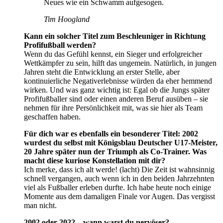
Neues wie ein Schwamm aufgesogen.
Tim Hoogland
Kann ein solcher Titel zum Beschleuniger in Richtung
Profifußball werden?
Wenn du das Gefühl kennst, ein Sieger und erfolgreicher
Wettkämpfer zu sein, hilft das ungemein. Natürlich, in jungen
Jahren steht die Entwicklung an erster Stelle, aber
kontinuierliche Negativerlebnisse würden da eher hemmend
wirken. Und was ganz wichtig ist: Egal ob die Jungs später
Profifußballer sind oder einen anderen Beruf ausüben – sie
nehmen für ihre Persönlichkeit mit, was sie hier als Team
geschaffen haben.
Für dich war es ebenfalls ein besonderer Titel: 2002
wurdest du selbst mit Königsblau Deutscher U17-Meister,
20 Jahre später nun der Triumph als Co-Trainer. Was
macht diese kuriose Konstellation mit dir?
Ich merke, dass ich alt werde! (lacht) Die Zeit ist wahnsinnig
schnell vergangen, auch wenn ich in den beiden Jahrzehnten
viel als Fußballer erleben durfte. Ich habe heute noch einige
Momente aus dem damaligen Finale vor Augen. Das vergisst
man nicht.
2002 oder 2022 – wann warst du nervöser?