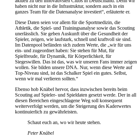
aktuell zu den innovativsten Clubs in Deutschland. Denn wir
haben nicht nur in die Infrastruktur, sondern auch in ein
ganzes Team für die Datenanalyse investiert“, erläuterte er.
Diese Daten seien vor allem für die Sportmedizin, die
Athletik, die Spiel- und Trainingsanalyse sowie das Scouting
unerlässlich. Sie geben Auskunft über die Gesundheit der
Spieler, zeigen, wie laufstark, schnell und kraftvoll sie sind.
Im Datenpool befänden sich zudem Werte, die „wir für uns
ein- und zugeordnet haben: Sie stehen für Mut, für
Spielfreude, für Dynamik, für Körperlichkeit, für
Siegeswillen. Das ist das, was wir unseren Fans immer zeigen
wollen. Sie bilden unsere DNA. Nur, wenn diese Werte auf
Top-Niveau sind, ist das Schalker Spiel ein gutes. Selbst,
wenn wir mal verlieren sollten.“
Ebenso hob Knäbel hervor, dass inzwischen bereits beim
Scouting auf Spieler- und Spieldaten gesetzt werde. Der in all
diesen Bereichen eingeschlagene Weg soll konsequent
weiterverfolgt werden, um die Steigerung des Kaderwertes
kontinuierlich zu gewährleisten.
Schaut euch an, wo wir heute stehen.
Peter Knäbel