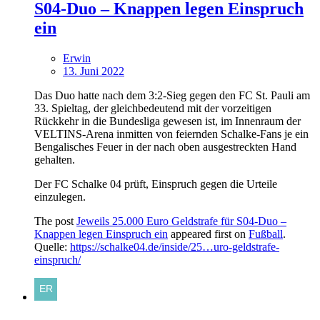
S04-Duo – Knappen legen Einspruch
ein
Erwin
13. Juni 2022
Das Duo hatte nach dem 3:2-Sieg gegen den FC St. Pauli am
33. Spieltag, der gleichbedeutend mit der vorzeitigen
Rückkehr in die Bundesliga gewesen ist, im Innenraum der
VELTINS-Arena inmitten von feiernden Schalke-Fans je ein
Bengalisches Feuer in der nach oben ausgestreckten Hand
gehalten.
Der FC Schalke 04 prüft, Einspruch gegen die Urteile
einzulegen.
The post
Jeweils 25.000 Euro Geldstrafe für S04-Duo –
Knappen legen Einspruch ein
appeared first on
Fußball
.
Quelle:
https://schalke04.de/inside/25…uro-geldstrafe-
einspruch/