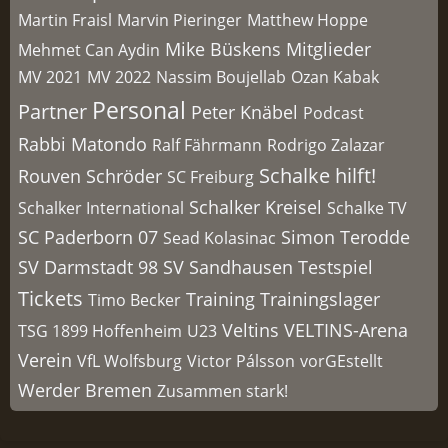
Martin Fraisl
Marvin Pieringer
Matthew Hoppe
Mike Büskens
Mitglieder
Mehmet Can Aydin
MV 2021
MV 2022
Nassim Boujellab
Ozan Kabak
Personal
Partner
Peter Knäbel
Podcast
Rabbi Matondo
Ralf Fährmann
Rodrigo Zalazar
Schalke hilft!
Rouven Schröder
SC Freiburg
Schalker Kreisel
Schalker International
Schalke TV
SC Paderborn 07
Simon Terodde
Sead Kolasinac
SV Darmstadt 98
SV Sandhausen
Testspiel
Tickets
Training
Trainingslager
Timo Becker
Veltins
VELTINS-Arena
TSG 1899 Hoffenheim
U23
Verein
VfL Wolfsburg
Victor Pálsson
vorGEstellt
Werder Bremen
Zusammen stark!