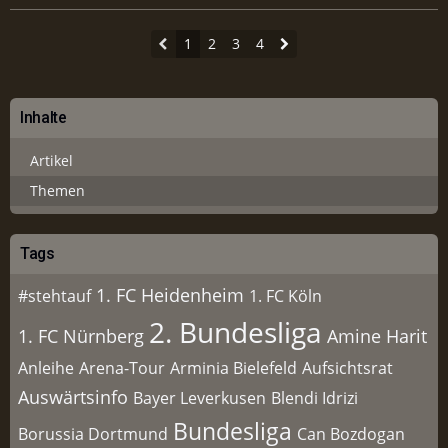
1
2
3
4
Inhalte
Artikel
Themen
Tags
1. FC Heidenheim
#stehtauf
1. FC Köln
2. Bundesliga
1. FC Nürnberg
Amine Harit
Anleihe
Arena-Tour
Arminia Bielefeld
Aufsichtsrat
Auswärtsinfo
Bayer Leverkusen
Blendi Idrizi
Bundesliga
Borussia Dortmund
Can Bozdogan