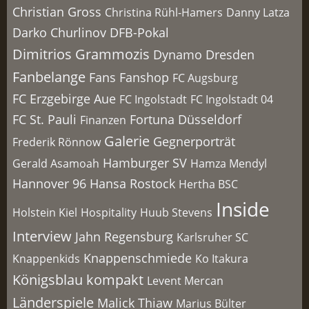
Christian Gross
Christina Rühl-Hamers
Danny Latza
Darko Churlinov
DFB-Pokal
Dimitrios Grammozis
Dynamo Dresden
Fanbelange
Fans
Fanshop
FC Augsburg
FC Erzgebirge Aue
FC Ingolstadt
FC Ingolstadt 04
FC St. Pauli
Fortuna Düsseldorf
Finanzen
Galerie
Gegnerporträt
Frederik Rönnow
Hamburger SV
Gerald Asamoah
Hamza Mendyl
Hannover 96
Hansa Rostock
Hertha BSC
Inside
Holstein Kiel
Hospitality
Huub Stevens
Interview
Jahn Regensburg
Karlsruher SC
Knappenschmiede
Knappenkids
Ko Itakura
Königsblau kompakt
Levent Mercan
Länderspiele
Malick Thiaw
Marius Bülter