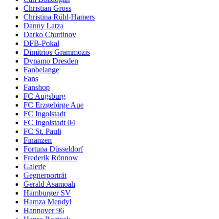
Christian Gross
Christina Rühl-Hamers
Danny Latza
Darko Churlinov
DFB-Pokal
Dimitrios Grammozis
Dynamo Dresden
Fanbelange
Fans
Fanshop
FC Augsburg
FC Erzgebirge Aue
FC Ingolstadt
FC Ingolstadt 04
FC St. Pauli
Finanzen
Fortuna Düsseldorf
Frederik Rönnow
Galerie
Gegnerporträt
Gerald Asamoah
Hamburger SV
Hamza Mendyl
Hannover 96