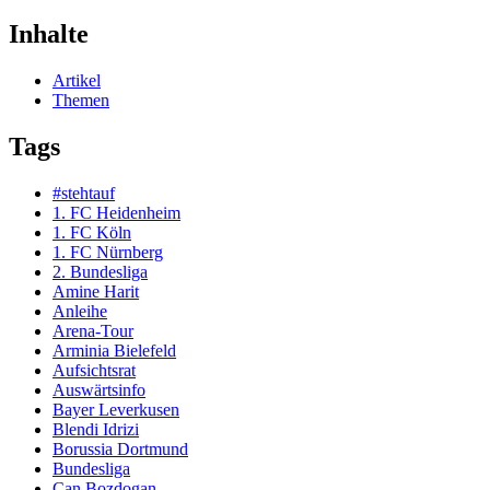
Inhalte
Artikel
Themen
Tags
#stehtauf
1. FC Heidenheim
1. FC Köln
1. FC Nürnberg
2. Bundesliga
Amine Harit
Anleihe
Arena-Tour
Arminia Bielefeld
Aufsichtsrat
Auswärtsinfo
Bayer Leverkusen
Blendi Idrizi
Borussia Dortmund
Bundesliga
Can Bozdogan