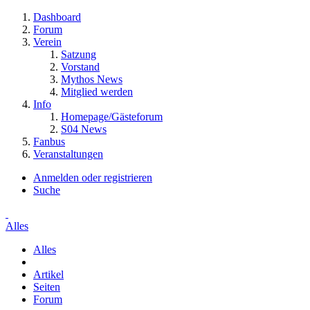
Dashboard
Forum
Verein
Satzung
Vorstand
Mythos News
Mitglied werden
Info
Homepage/Gästeforum
S04 News
Fanbus
Veranstaltungen
Anmelden oder registrieren
Suche
Alles
Alles
Artikel
Seiten
Forum