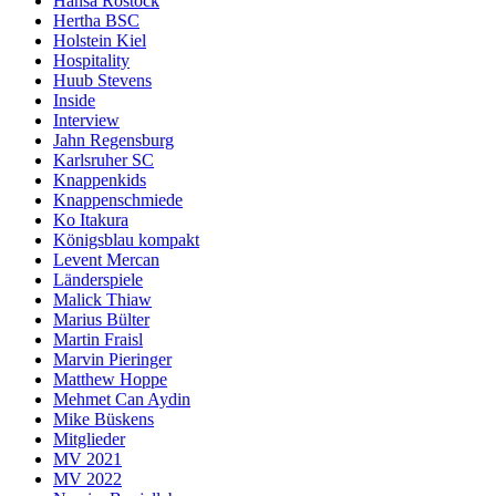
Hansa Rostock
Hertha BSC
Holstein Kiel
Hospitality
Huub Stevens
Inside
Interview
Jahn Regensburg
Karlsruher SC
Knappenkids
Knappenschmiede
Ko Itakura
Königsblau kompakt
Levent Mercan
Länderspiele
Malick Thiaw
Marius Bülter
Martin Fraisl
Marvin Pieringer
Matthew Hoppe
Mehmet Can Aydin
Mike Büskens
Mitglieder
MV 2021
MV 2022