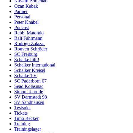
Nassim Boujellab
Ozan Kabak
Partner
Personal
Peter Knäbel
Podcast
Rabbi Matondo
Ralf Fährmann
Rodrigo Zalazar
Rouven Schröder
SC Freiburg
Schalke hilft!
Schalker International
Schalker Kreisel
Schalke TV
SC Paderborn 07
Sead Kolasinac
Simon Terodde
SV Darmstadt 98
SV Sandhausen
Testspiel
Tickets
Timo Becker
Training
Trainingslager