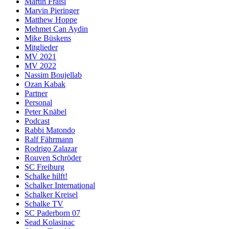
Martin Fraisl
Marvin Pieringer
Matthew Hoppe
Mehmet Can Aydin
Mike Büskens
Mitglieder
MV 2021
MV 2022
Nassim Boujellab
Ozan Kabak
Partner
Personal
Peter Knäbel
Podcast
Rabbi Matondo
Ralf Fährmann
Rodrigo Zalazar
Rouven Schröder
SC Freiburg
Schalke hilft!
Schalker International
Schalker Kreisel
Schalke TV
SC Paderborn 07
Sead Kolasinac