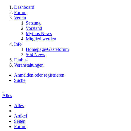
Dashboard
Forum
Verein
Satzung
Vorstand
Mythos News
Mitglied werden
Info
Homepage/Gästeforum
S04 News
Fanbus
Veranstaltungen
Anmelden oder registrieren
Suche
Alles
Alles
Artikel
Seiten
Forum