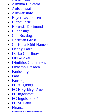
Arminia Bielefeld
Aufsichtsrat
Auswärtsinfo
Bayer Leverkusen
Blendi Idrizi
Borussia Dortmund
Bundesliga
Can Bozdogan
Christian Gross
Christina Rühl-Hamers
Danny Latza
Darko Churlinov
DFB-Pokal
Dimitrios Grammozis
Dynamo Dresden
Fanbelange
Fans
Fanshop
FC Augsburg
FC Erzgebirge Aue
FC Ingolstadt
FC Ingolstadt 04
FC St. Pauli
Finanzen