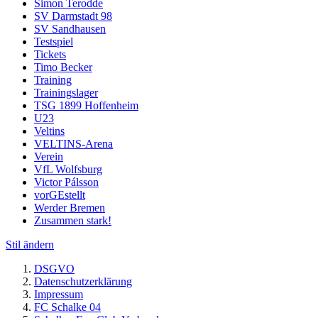
Simon Terodde
SV Darmstadt 98
SV Sandhausen
Testspiel
Tickets
Timo Becker
Training
Trainingslager
TSG 1899 Hoffenheim
U23
Veltins
VELTINS-Arena
Verein
VfL Wolfsburg
Victor Pálsson
vorGEstellt
Werder Bremen
Zusammen stark!
Stil ändern
DSGVO
Datenschutzerklärung
Impressum
FC Schalke 04