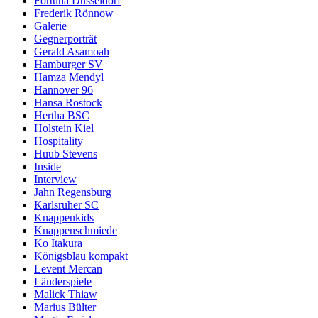
Fortuna Düsseldorf
Frederik Rönnow
Galerie
Gegnerporträt
Gerald Asamoah
Hamburger SV
Hamza Mendyl
Hannover 96
Hansa Rostock
Hertha BSC
Holstein Kiel
Hospitality
Huub Stevens
Inside
Interview
Jahn Regensburg
Karlsruher SC
Knappenkids
Knappenschmiede
Ko Itakura
Königsblau kompakt
Levent Mercan
Länderspiele
Malick Thiaw
Marius Bülter